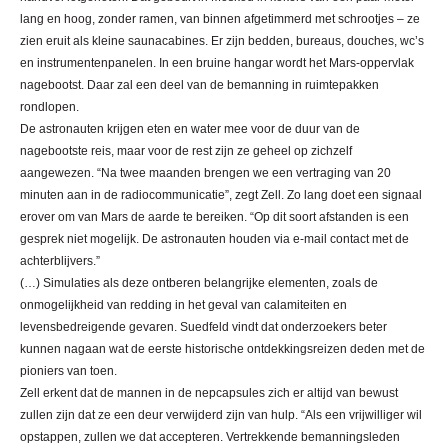
lang en hoog, zonder ramen, van binnen afgetimmerd met schrootjes – ze
zien eruit als kleine saunacabines. Er zijn bedden, bureaus, douches, wc’s
en instrumentenpanelen. In een bruine hangar wordt het Mars-oppervlak
nagebootst. Daar zal een deel van de bemanning in ruimtepakken
rondlopen.
De astronauten krijgen eten en water mee voor de duur van de
nagebootste reis, maar voor de rest zijn ze geheel op zichzelf
aangewezen. “Na twee maanden brengen we een vertraging van 20
minuten aan in de radiocommunicatie”, zegt Zell. Zo lang doet een signaal
erover om van Mars de aarde te bereiken. “Op dit soort afstanden is een
gesprek niet mogelijk. De astronauten houden via e-mail contact met de
achterblijvers.”
(…) Simulaties als deze ontberen belangrijke elementen, zoals de
onmogelijkheid van redding in het geval van calamiteiten en
levensbedreigende gevaren. Suedfeld vindt dat onderzoekers beter
kunnen nagaan wat de eerste historische ontdekkingsreizen deden met de
pioniers van toen.
Zell erkent dat de mannen in de nepcapsules zich er altijd van bewust
zullen zijn dat ze een deur verwijderd zijn van hulp. “Als een vrijwilliger wil
opstappen, zullen we dat accepteren. Vertrekkende bemanningsleden