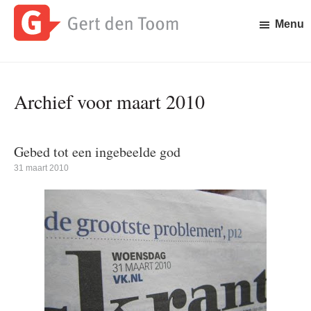
Door
Spring
naar
naar
Menu
de
de
Gert
Waar
hoofd
eerste
den
is
inhoud
sidebar
Toom
Gert
Archief voor maart 2010
den
Toom
mee
bezig?
Gebed tot een ingebeelde god
31 maart 2010