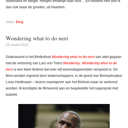
Nederland en België: morgen eindelijk naar huis… En namens hen doe ik
dan ook maar de groeten, uit Haarlem.
Serie:
Blog
Wondering what to do next
25 maart 2010
Gisteravond is het filmfestival
Wondering what to do next
van start gegaan
met de vertoning van Lars von Triers
Manderlay.
Wondering what to do
next
is een klein festival dat over vijf woensdagavonden verspreid is. De
films worden ingeleid door wetenschappers, in de geest van filmexplicateur
Louis Hartlooper – tevens naamgever aan het filmhuis waar ze vertoond
worden. Ik kondigde de filmavond aan en begeleidde het nagesprek met
publiek.