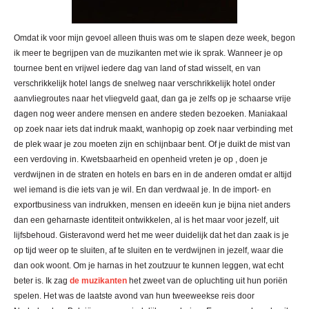
Omdat ik voor mijn gevoel alleen thuis was om te slapen deze week, begon
ik meer te begrijpen van de muzikanten met wie ik sprak. Wanneer je op
tournee bent en vrijwel iedere dag van land of stad wisselt, en van
verschrikkelijk hotel langs de snelweg naar verschrikkelijk hotel onder
aanvliegroutes naar het vliegveld gaat, dan ga je zelfs op je schaarse vrije
dagen nog weer andere mensen en andere steden bezoeken. Maniakaal
op zoek naar iets dat indruk maakt, wanhopig op zoek naar verbinding met
de plek waar je zou moeten zijn en schijnbaar bent. Of je duikt de mist van
een verdoving in. Kwetsbaarheid en openheid vreten je op , doen je
verdwijnen in de straten en hotels en bars en in de anderen omdat er altijd
wel iemand is die iets van je wil. En dan verdwaal je. In de import- en
exportbusiness van indrukken, mensen en ideeën kun je bijna niet anders
dan een geharnaste identiteit ontwikkelen, al is het maar voor jezelf, uit
lijfsbehoud. Gisteravond werd het me weer duidelijk dat het dan zaak is je
op tijd weer op te sluiten, af te sluiten en te verdwijnen in jezelf, waar die
dan ook woont. Om je harnas in het zoutzuur te kunnen leggen, wat echt
beter is. Ik zag
de muzikanten
het zweet van de opluchting uit hun poriën
spelen. Het was de laatste avond van hun tweeweekse reis door