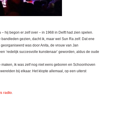
– hij begon er zelf over – in 1968 in Delft had zien spelen.
 bandleden gezien, dacht ik, maar wel Sun Ra zelf. Dat ene
et georganiseerd was door Anita, de vrouw van Jan
 ‘redelijk succesvolle kunstenaar’ geworden, aldus de oude
te maken, ik was zelf nog niet eens geboren en Schoonhoven
werelden bij elkaar. Het klopte allemaal, op een uiterst
s radio
.