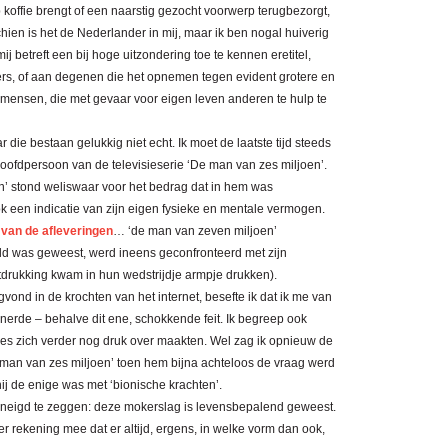
 koffie brengt of een naarstig gezocht voorwerp terugbezorgt,
ien is het de Nederlander in mij, maar ik ben nogal huiverig
 mij betreft een bij hoge uitzondering toe te kennen eretitel,
s, of aan degenen die het opnemen tegen evident grotere en
e mensen, die met gevaar voor eigen leven anderen te hulp te
 die bestaan gelukkig niet echt. Ik moet de laatste tijd steeds
oofdpersoon van de televisieserie ‘De man van zes miljoen’.
en’ stond weliswaar voor het bedrag dat in hem was
 een indicatie van zijn eigen fysieke en mentale vermogen.
 van de afleveringen
… ‘de man van zeven miljoen’
ld was geweest, werd ineens geconfronteerd met zijn
itdrukking kwam in hun wedstrijdje armpje drukken).
ugvond in de krochten van het internet, besefte ik dat ik me van
innerde – behalve dit ene, schokkende feit. Ik begreep ook
s zich verder nog druk over maakten. Wel zag ik opnieuw de
de man van zes miljoen’ toen hem bijna achteloos de vraag werd
hij de enige was met ‘bionische krachten’.
geneigd te zeggen: deze mokerslag is levensbepalend geweest.
 er rekening mee dat er altijd, ergens, in welke vorm dan ook,