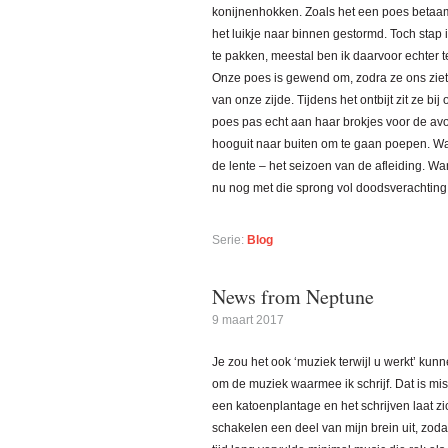
konijnenhokken. Zoals het een poes betaam
het luikje naar binnen gestormd. Toch stap 
te pakken, meestal ben ik daarvoor echter te
Onze poes is gewend om, zodra ze ons ziet o
van onze zijde. Tijdens het ontbijt zit ze bij
poes pas echt aan haar brokjes voor de avond
hooguit naar buiten om te gaan poepen. Wa
de lente – het seizoen van de afleiding. W
nu nog met die sprong vol doodsverachting.
Serie:
Blog
News from Neptune
9 maart 2017
Je zou het ook ‘muziek terwijl u werkt’ kun
om de muziek waarmee ik schrijf. Dat is mis
een katoenplantage en het schrijven laat zi
schakelen een deel van mijn brein uit, zodat 