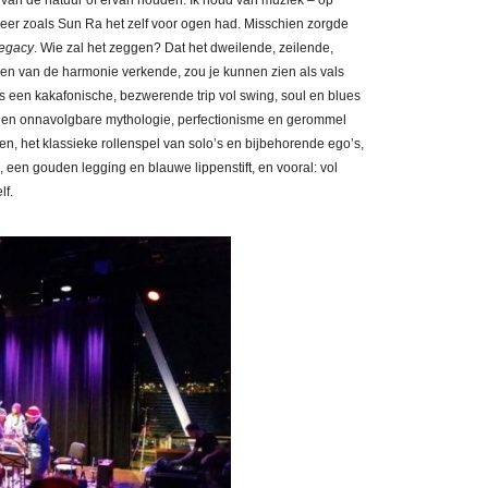
 van de natuur of ervan houden. Ik houd van muziek – op
meer zoals Sun Ra het zelf voor ogen had. Misschien zorgde
legacy
. Wie zal het zeggen? Dat het dweilende, zeilende,
den van de harmonie verkende, zou je kunnen zien als vals
as een kakafonische, bezwerende trip vol swing, soul en blues
en en onnavolgbare mythologie, perfectionisme en gerommel
ten, het klassieke rollenspel van solo’s en bijbehorende ego’s,
 een gouden legging en blauwe lippenstift, en vooral: vol
lf.