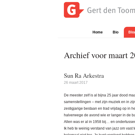
Spring
Door
Spring
naar
naar
naar
de
de
de
Gert
Waar
hoofdnavigatie
hoofd
eerste
den
is
inhoud
sidebar
Home
Bio
Blo
Toom
Gert
den
Toom
Archief voor maart 
mee
bezig?
Sun Ra Arkestra
26 maart 2017
De meester zelf is al bijna 25 jaar dood maar
samenstellingen – met zijn muziek en in zi
zestigjarige bestaan en trad vrijdag op in
halverwege de avond wie er langer in de ban
Allen was er al in 1958 bij… en ondertusse
Ik heb te weinig verstand van jazz om vast 