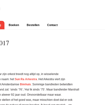
g
Boeken
Bestellen
Contact
Prim
2017
Side
 zijn orkest treedt nog altijd op, in wisselende
jn naam: het
Sun Ra Arkestra
. Het Arkestra viert zijn
 het Amsterdamse
Bimhuis
. Sommige bandleden betwistten
d zat: ‘sinds ‘76’; ‘Ha! Ik sinds ‘75’. Maar bandleider Marshall
n alweer 92 jaar oud. Onvoorstelbaar maar waar.
te stellen of het goed was, maar misschien doet dat er ook