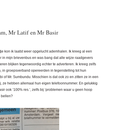
am, Mr Latif en Mr Basir
je kon ik laatst weer opgelucht ademhalen. Ik kreeg al een
r in mijn brievenbus en was bang dat alle wijze raadgevers
n blijken tegenwoordig echter te adverteren. Ik kreeg zelfs
, in groepsverband opereerden in tegenstelling tot hun
bbi of Mr. Sumbundu. Misschien is dat ook zo en zitten ze in een
 zij, ze hebben allemaal hun eigen telefoonnummer. En gelukkig
asir ook ‘100% res.’, zelfs bij ‘problemen waar u geen hoop
k bellen?