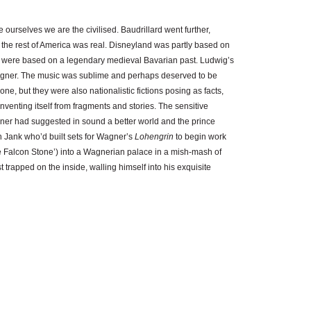
 ourselves we are the civilised. Baudrillard went further,
 the rest of America was real. Disneyland was partly based on
rn were based on a legendary medieval Bavarian past. Ludwig’s
agner. The music was sublime and perhaps deserved to be
one, but they were also nationalistic fictions posing as facts,
venting itself from fragments and stories. The sensitive
ner had suggested in sound a better world and the prince
an Jank who’d built sets for Wagner’s
Lohengrin
to begin work
le Falcon Stone’) into a Wagnerian palace in a mish-mash of
st trapped on the inside, walling himself into his exquisite