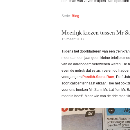
een ‘man van zeven miljoen’ kan opduiken.
Serie:
Blog
Moeilijk kiezen tussen Mr S
15 maart 2017
Tijdens het doorbladeren van een treinkrant
meer dan een jaar geen kleine briefjes mee
van de aardbodem verdwenen waren. De here
even de indruk dat ze zich verenigd hadden
voorgangers
Pandith-Seeta Ram
, Prof. Ja
soort callcenter naast elkaar. Hoe het ook
voor ons boeken Mr. Sam, Mr. Latif en Mr. B
meer in heeft’. Maar wie van de drie moet i