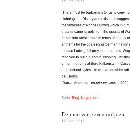
22 maart 2017
‘There must be barbarians for us to convince
claiming that Disneyland existed to suggest
the fantasies of Prince Ludwig which in tu
dreams came largely from the operas of W
frozen into architecture in terms of beauty al
anthems for the coalescing German nation in
recluse Ludwig fell prey to phantasms. Wag
resolved to build it, commissioning Christi
on turning ruins at Burg Falkenstein (‘Cast
architectural styles. He was an outsider arti
delusions.’
[Darran Anderson,
Imaginary cities,
p.502.]
Serie:
Blog
,
Uitgelezen
De man van zeven miljoen
17 maart 2017