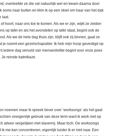
d, overleefde ze die val natuurlijk wel en kwam daarna door
ik soms naar buiten en klim ik op een stoel om haar van het dak
 laat.
f hoort, naar ons toe te komen. Als we er zijn, wijkt ze zelden
 ons op tafel en als het avondeten op tafel staat, begint ook de
. Als we de hele dag thuis zijn, blijft ook zij binnen, gaat ze
t je noemt een gezelschapsdier. Ik heb mijn hoop gevestigd op
ant iedere dag vervuld van mensenliefde begint voor onze poes
 Je reinste katmikaze.
nen noemen maar ik spreek liever over ‘worksongs’ als het gaat
schien oneigenlijk gebruik van deze term want ik werk niet op
ch alleen vergelijken met slavernij. Maar toch. De worksongs
ik me kan concentreren; eigenlijk luister ik er niet naar. Een