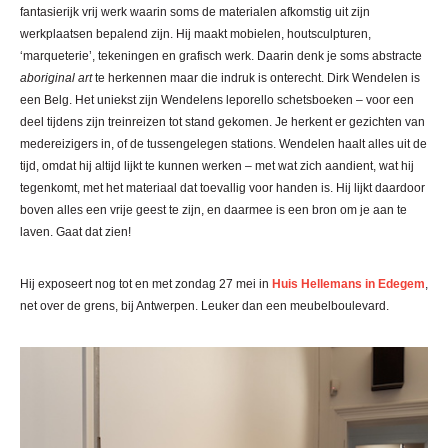
fantasierijk vrij werk waarin soms de materialen afkomstig uit zijn
werkplaatsen bepalend zijn. Hij maakt mobielen, houtsculpturen,
‘marqueterie’, tekeningen en grafisch werk. Daarin denk je soms abstracte
aboriginal art
te herkennen maar die indruk is onterecht. Dirk Wendelen is
een Belg. Het uniekst zijn Wendelens leporello schetsboeken – voor een
deel tijdens zijn treinreizen tot stand gekomen. Je herkent er gezichten van
medereizigers in, of de tussengelegen stations. Wendelen haalt alles uit de
tijd, omdat hij altijd lijkt te kunnen werken – met wat zich aandient, wat hij
tegenkomt, met het materiaal dat toevallig voor handen is. Hij lijkt daardoor
boven alles een vrije geest te zijn, en daarmee is een bron om je aan te
laven. Gaat dat zien!
Hij exposeert nog tot en met zondag 27 mei in
Huis Hellemans in Edegem
,
net over de grens, bij Antwerpen. Leuker dan een meubelboulevard.