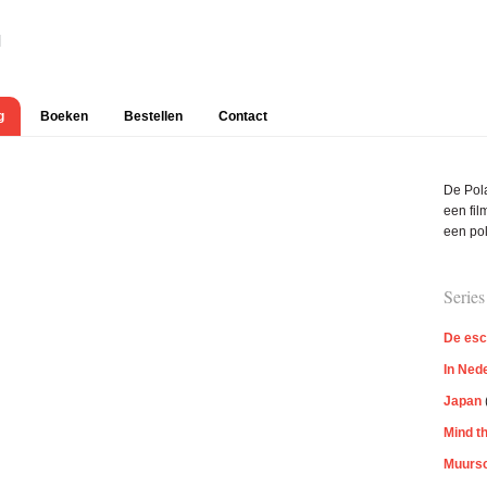
g
Boeken
Bestellen
Contact
Prim
De Pola
Side
een film
een pol
Series
De esc
In Ned
Japan
Mind t
Muursc