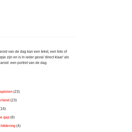
aire
roid van de dag kan een tekst, een foto of
bar
pje zijn en is in ieder geval 'direct klaar' als
aroid: een portret van de dag.
apisten
(23)
erland
(23)
(16)
he gap
(6)
hildering
(4)