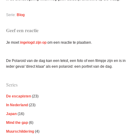
Serie:
Blog
Lees
Geef een reactie
Interacties
Je moet
ingelogd zijn op
om een reactie te plaatsen.
Primaire
De Polaroid van de dag kan een tekst, een foto of een filmpje zijn en is in
Sidebar
ieder geval 'direct klaar' als een polaroid: een portret van de dag.
Series
De escapisten
(23)
In Nederland
(23)
Japan
(16)
Mind the gap
(6)
Muurschildering
(4)