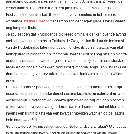
paniekerig op zoek waren naar treinen richting Amsterdam. Zij waren de
verdwaalde stukjes confetti van een première op het Nederlands Film
Festival, elders in de stad. Ik sloeg hun vervreemding in het immens
wordende
station Utrecht
met sardonisch genoegen gade. Ook zij waren
nog lang niet thuis.
Je zou zeggen dat ik voldoende tijd kreeg om na te denken over de avond
met schrijvers en rappers in Pakhuis de Zwijger. Had ik daar de toekomst
van de Nederlandse Literatuur gezien, of slechts een
showcase
van plat
baltsgedrag in piepende en knarsende taal? Ik wist het nog niet, en staarde
ondertussen naar de weelderige kont van een meisje dat, in een strakke
broek en op hoge blokhakken, voorzichtig voor me langs liep. Ondanks de
door haar kleding veroorzaakte lichaamstaal, leek ze niet meer te willen
praten.
De Nederlandse Spoorwegen mochten duister en ondoorgrondelijk zijn
maar dat er in de nachtelijke dienstregeling kronkels en gaten zaten, was
overduidelijk. Ik verdacht de Spoorwegen ervan dat wij van hen moesten
wijken voor het vervoer van goederen, dat we daardoor rond middernacht
ineens een uur in plaats van een kwartier moesten wachten op de laatste
trein naar
suburb
H.
Gold iets dergelijks misschien voor de Nederlandse Literatuur? Uit het gat
in de dienstregeling kwam nog geen duidelijk antwoord op die vraag.