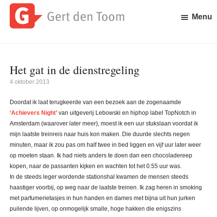
Door
Spring
naar
naar
Menu
de
de
Gert
Waar
hoofd
eerste
den
is
inhoud
sidebar
Toom
Gert
Het gat in de dienstregeling
den
Toom
4 oktober 2013
mee
bezig?
Doordat ik laat terugkeerde van een bezoek aan de zogenaamde
‘Achievers Night’
van uitgeverij Lebowski en hiphop label TopNotch in
Amsterdam (waarover later meer), moest ik een uur stukslaan voordat ik
mijn laatste treinreis naar huis kon maken. Die duurde slechts negen
minuten, maar ik zou pas om half twee in bed liggen en vijf uur later weer
op moeten staan. Ik had niets anders te doen dan een chocoladereep
kopen, naar de passanten kijken en wachten tot het 0.55 uur was.
In de steeds leger wordende stationshal kwamen de mensen steeds
haastiger voorbij, op weg naar de laatste treinen. Ik zag heren in smoking
met parfumerietasjes in hun handen en dames met bijna uit hun jurken
puilende lijven, op onmogelijk smalle, hoge hakken die enigszins