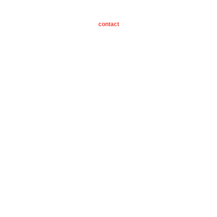
Primaire
Sidebar
contact