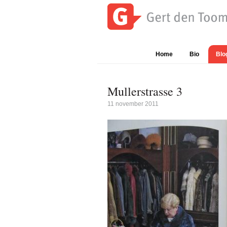
Spring
Door
Spring
naar
naar
naar
de
de
de
Gert
Waar
hoofdnavigatie
hoofd
eerste
den
is
inhoud
sidebar
Home
Bio
Blo
Toom
Gert
den
Toom
Mullerstrasse 3
mee
11 november 2011
bezig?