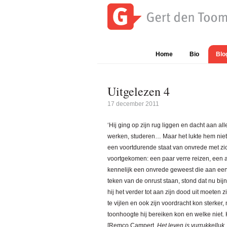
Spring
Door
Spring
naar
naar
naar
de
de
de
Gert
Waar
hoofdnavigatie
hoofd
eerste
den
is
inhoud
sidebar
Home
Bio
Blo
Toom
Gert
den
Toom
Uitgelezen 4
mee
17 december 2011
bezig?
‘Hij ging op zijn rug liggen en dacht aan a
werken, studeren… Maar het lukte hem niet 
een voortdurende staat van onvrede met zic
voortgekomen: een paar verre reizen, een a
kennelijk een onvrede geweest die aan een 
teken van de onrust staan, stond dat nu bij
hij het verder tot aan zijn dood uit moeten z
te vijlen en ook zijn voordracht kon sterke
toonhoogte hij bereiken kon en welke niet. H
[Remco Campert,
Het leven is vurrukkelluk,