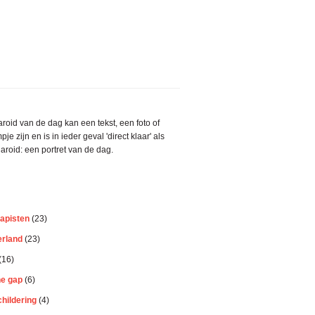
aire
roid van de dag kan een tekst, een foto of
bar
pje zijn en is in ieder geval 'direct klaar' als
aroid: een portret van de dag.
apisten
(23)
erland
(23)
(16)
he gap
(6)
hildering
(4)