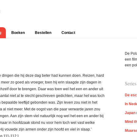
g
Boeken
Bestellen
Contact
Prim
De Pola
Side
een film
een pol
lle dingen die hij deze dag beter had kunnen doen. Reizen, hard
meer zo goed als vroeger, toen hij erin slaagde zijn dagen in
Series
hzelf door te brengen. Daar was toen wel het een en ander uit
De esc
antal niet al te slecht geschreven gedichten, maar het was toch
bepaalde leeftijd gebonden was. Zijn leven zou niet in het
In Ned
na al niet meer. Met de oogst van die paar verwarde jaren zou
Japan
ingen. Aan zijn stem viel natuurlijk nog wel het een en ander bij
Mind t
r, maar in hoofdzaak stond nu voor hem toch wel vast welke
ij vouwde zijn armen onder zijn hoofd en viel in slaap.’
Muursc
p.111-112.]