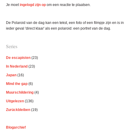
Interacties
Je moet
ingelogd zijn op
om een reactie te plaatsen.
Primaire
De Polaroid van de dag kan een tekst, een foto of een filmpje zijn en is in
Sidebar
ieder geval 'direct klaar' als een polaroid: een portret van de dag.
Series
De escapisten
(23)
In Nederland
(23)
Japan
(16)
Mind the gap
(6)
Muurschildering
(4)
Uitgelezen
(136)
Zurückbleiben
(19)
Blogarchief