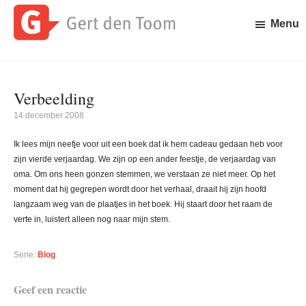
Door
Spring
naar
naar
Menu
de
de
Gert
Waar
hoofd
eerste
den
is
inhoud
sidebar
Toom
Gert
Verbeelding
den
Toom
14 december 2008
mee
bezig?
Ik lees mijn neefje voor uit een boek dat ik hem cadeau gedaan heb voor
zijn vierde verjaardag. We zijn op een ander feestje, de verjaardag van
oma. Om ons heen gonzen stemmen, we verstaan ze niet meer. Op het
moment dat hij gegrepen wordt door het verhaal, draait hij zijn hoofd
langzaam weg van de plaatjes in het boek. Hij staart door het raam de
verte in, luistert alleen nog naar mijn stem.
Serie:
Blog
Lees
Geef een reactie