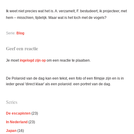
Ik weet niet precies wat het is. A. verzamelt, F. bestudeert, ik projecteer, met
hem – misschien, tijdelijk. Maar wat is het toch met de vogels?
Serie:
Blog
Lees
Geef een reactie
Interacties
Je moet
ingelogd zijn op
om een reactie te plaatsen.
Primaire
De Polaroid van de dag kan een tekst, een foto of een filmpje zijn en is in
Sidebar
ieder geval 'direct klaar' als een polaroid: een portret van de dag.
Series
De escapisten
(23)
In Nederland
(23)
Japan
(16)