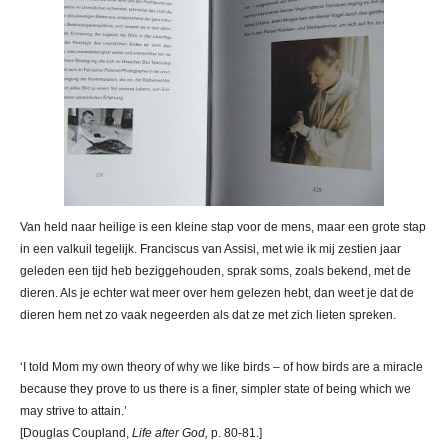
Van held naar heilige is een kleine stap voor de mens, maar een grote stap
in een valkuil tegelijk. Franciscus van Assisi, met wie ik mij zestien jaar
geleden een tijd heb beziggehouden, sprak soms, zoals bekend, met de
dieren. Als je echter wat meer over hem gelezen hebt, dan weet je dat de
dieren hem net zo vaak negeerden als dat ze met zich lieten spreken.
‘I told Mom my own theory of why we like birds – of how birds are a miracle
because they prove to us there is a finer, simpler state of being which we
may strive to attain.’
[Douglas Coupland,
Life after God,
p. 80-81.]