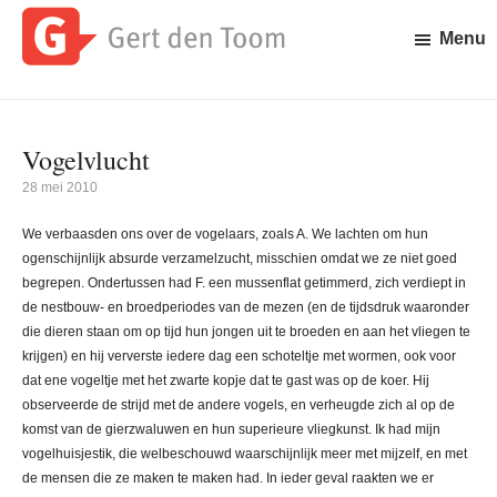
Door
Spring
naar
naar
Menu
de
de
Gert
Waar
hoofd
eerste
den
is
inhoud
sidebar
Toom
Gert
Vogelvlucht
den
Toom
28 mei 2010
mee
bezig?
We verbaasden ons over de vogelaars, zoals A. We lachten om hun
ogenschijnlijk absurde verzamelzucht, misschien omdat we ze niet goed
begrepen. Ondertussen had F. een mussenflat getimmerd, zich verdiept in
de nestbouw- en broedperiodes van de mezen (en de tijdsdruk waaronder
die dieren staan om op tijd hun jongen uit te broeden en aan het vliegen te
krijgen) en hij ververste iedere dag een schoteltje met wormen, ook voor
dat ene vogeltje met het zwarte kopje dat te gast was op de koer. Hij
observeerde de strijd met de andere vogels, en verheugde zich al op de
komst van de gierzwaluwen en hun superieure vliegkunst. Ik had mijn
vogelhuisjestik, die welbeschouwd waarschijnlijk meer met mijzelf, en met
de mensen die ze maken te maken had. In ieder geval raakten we er