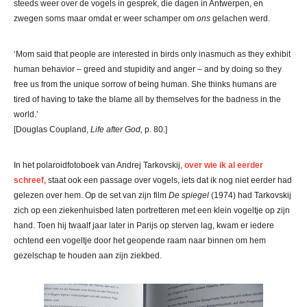
steeds weer over de vogels in gesprek, die dagen in Antwerpen, en
zwegen soms maar omdat er weer schamper om
ons
gelachen werd.
‘Mom said that people are interested in birds only inasmuch as they exhibit
human behavior – greed and stupidity and anger – and by doing so they
free us from the unique sorrow of being human. She thinks humans are
tired of having to take the blame all by themselves for the badness in the
world.’
[Douglas Coupland,
Life after God,
p. 80.]
In het polaroidfotoboek van Andrej Tarkovskij,
over wie ik al eerder
schreef,
staat ook een passage over vogels, iets dat ik nog niet eerder had
gelezen over hem. Op de set van zijn film
De spiegel
(1974) had Tarkovskij
zich op een ziekenhuisbed laten portretteren met een klein vogeltje op zijn
hand. Toen hij twaalf jaar later in Parijs op sterven lag, kwam er iedere
ochtend een vogeltje door het geopende raam naar binnen om hem
gezelschap te houden aan zijn ziekbed.