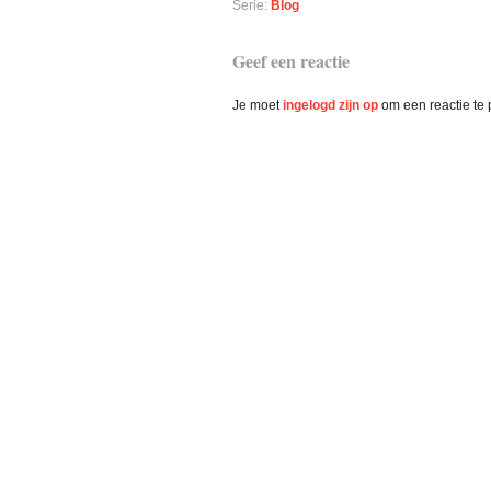
Serie:
Blog
Lees
Geef een reactie
Interacties
Je moet
ingelogd zijn op
om een reactie te 