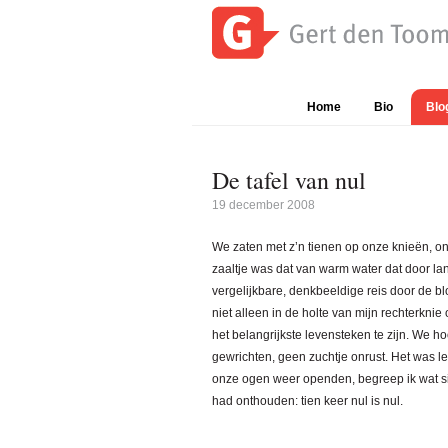
Spring
Door
Spring
naar
naar
naar
de
de
de
Gert
Waar
hoofdnavigatie
hoofd
eerste
den
is
inhoud
sidebar
Home
Bio
Blo
Toom
Gert
den
Toom
De tafel van nul
mee
19 december 2008
bezig?
We zaten met z’n tienen op onze knieën, on
zaaltje was dat van warm water dat door lan
vergelijkbare, denkbeeldige reis door de b
niet alleen in de holte van mijn rechterknie
het belangrijkste levensteken te zijn. We
gewrichten, geen zuchtje onrust. Het was leg
onze ogen weer openden, begreep ik wat si
had onthouden: tien keer nul is nul.