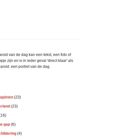
aire
roid van de dag kan een tekst, een foto of
bar
pje zijn en is in ieder geval 'direct klaar' als
aroid: een portret van de dag.
apisten
(23)
erland
(23)
(16)
he gap
(6)
hildering
(4)