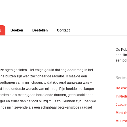
g
Boeken
Bestellen
Contact
Prim
De Pola
Side
een film
een pol
ze ogen gesloten. Het enige geluid dat nog doordrong in het
ge buizen zijn weg zocht naar de radiator. Ik maakte een
Series
loedbanen van mijn lichaam, totdat ik overal aanwezig was –
De esc
 of in de onderste wervels van mijn rug. Pijn hoefde niet langer
 hoorden niets meer; geen borrelende darmen, geen knakkende
In Ned
er en stiller dan het ooit bij mij thuis zou kunnen zijn. Toen we
Japan
nds mijn zevende als een schijnbaar betekenisloos raadsel
Mind t
Muursc