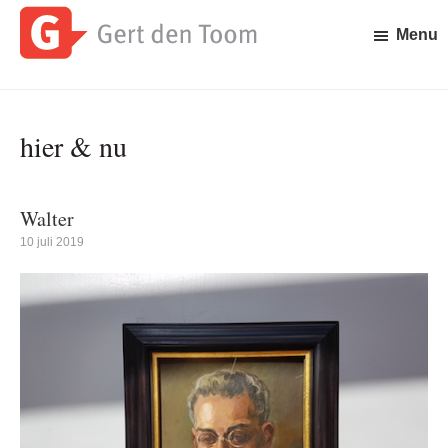
Door
Spring
naar
naar
Menu
de
de
Gert
Waar
hoofd
eerste
den
is
inhoud
sidebar
Toom
Gert
hier & nu
den
Toom
mee
bezig?
Walter
10 juli 2019