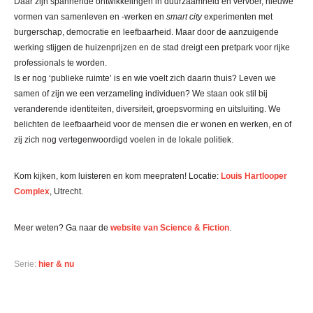
Daar zijn spannende ontwikkelingen in duurzaamheid en vervoer, nieuwe
vormen van samenleven en -werken en
smart city
experimenten met
burgerschap, democratie en leefbaarheid. Maar door de aanzuigende
werking stijgen de huizenprijzen en de stad dreigt een pretpark voor rijke
professionals te worden.
Is er nog ‘publieke ruimte’ is en wie voelt zich daarin thuis? Leven we
samen of zijn we een verzameling individuen? We staan ook stil bij
veranderende identiteiten, diversiteit, groepsvorming en uitsluiting. We
belichten de leefbaarheid voor de mensen die er wonen en werken, en of
zij zich nog vertegenwoordigd voelen in de lokale politiek.
Kom kijken, kom luisteren en kom meepraten! Locatie:
Louis Hartlooper
Complex
, Utrecht.
Meer weten? Ga naar de
website van Science & Fiction
.
Serie:
hier & nu