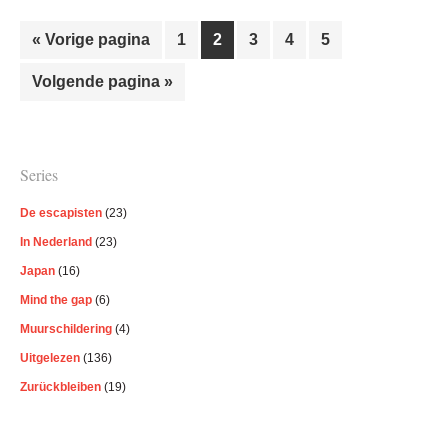
Ga
Pagina
Pagina
Pagina
Pagina
Pagina
«
Vorige pagina
1
2
3
4
5
naar
Ga
Volgende pagina »
naar
Primaire
Series
Sidebar
De escapisten
(23)
In Nederland
(23)
Japan
(16)
Mind the gap
(6)
Muurschildering
(4)
Uitgelezen
(136)
Zurückbleiben
(19)