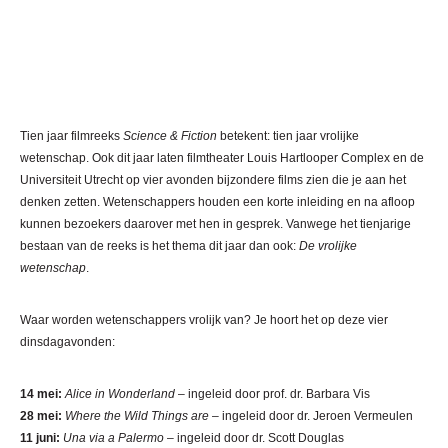
Tien jaar filmreeks
Science & Fiction
betekent: tien jaar vrolijke
wetenschap.
Ook dit jaar laten filmtheater Louis Hartlooper Complex en de
Universiteit Utrecht op vier avonden bijzondere films zien die je aan het
denken zetten. Wetenschappers houden een korte inleiding en na afloop
kunnen bezoekers daarover met hen in gesprek.
Vanwege het tienjarige
bestaan van de reeks is het thema dit jaar dan ook:
De vrolijke
wetenschap
.
Waar worden wetenschappers vrolijk van? Je hoort het op deze vier
dinsdagavonden:
14 mei:
Alice in Wonderland
– ingeleid door prof. dr. Barbara Vis
28 mei:
Where the Wild Things are
– ingeleid door dr. Jeroen Vermeulen
11 juni:
Una via a Palermo
– ingeleid door dr. Scott Douglas